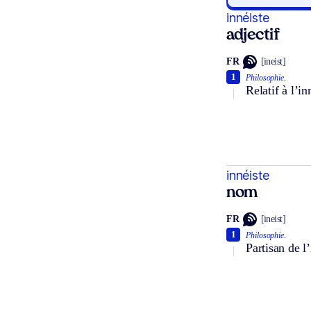
innéiste
adjectif
FR
[ineist]
1
Philosophie.
Relatif à l’i
innéiste
nom
FR
[ineist]
1
Philosophie.
Partisan de l