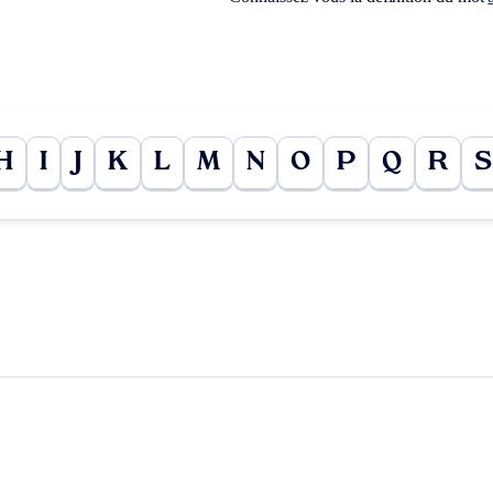
H
I
J
K
L
M
N
O
P
Q
R
S