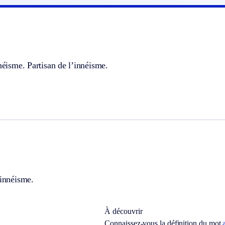
nnéisme. Partisan de l’innéisme.
’innéisme.
À découvrir
Connaissez-vous la définition du mot