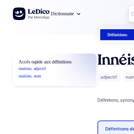
Aller au contenu
Co
Dictionnaire
0
r
Définitions
Innéi
Accès rapide aux définitions
innéiste, adjectif
innéiste, nom
adjectif
no
Définitions, synon
Définitions 