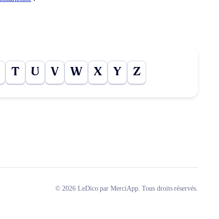
T
U
V
W
X
Y
Z
© 2026 LeDico par MerciApp. Tous droits réservés.