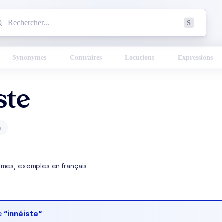
mmencez à chercher un mot dans le dictionnaire :
S
esults found.
Synonymes
Contraires
Locutions
Expressions
ste
m
ymes, exemples en français
de
“innéiste“