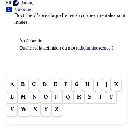
FR
[ineism]
1
Philosophie.
Doctrine d’après laquelle les structures mentales sont
innées.
À découvrir
Quelle est la définition du mot
radioluminescence
?
A
B
C
D
E
F
G
H
I
J
K
L
M
N
O
P
Q
R
S
T
U
V
W
X
Y
Z