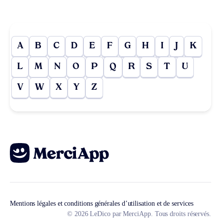
A
B
C
D
E
F
G
H
I
J
K
L
M
N
O
P
Q
R
S
T
U
V
W
X
Y
Z
Mentions légales et conditions générales d’utilisation et de services
© 2026 LeDico par MerciApp. Tous droits réservés.