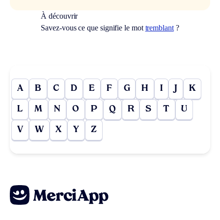
À découvrir
Savez-vous ce que signifie le mot
tremblant
?
A
B
C
D
E
F
G
H
I
J
K
L
M
N
O
P
Q
R
S
T
U
V
W
X
Y
Z