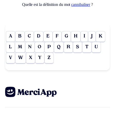
Quelle est la définition du mot
cannibaliser
?
A
B
C
D
E
F
G
H
I
J
K
L
M
N
O
P
Q
R
S
T
U
V
W
X
Y
Z