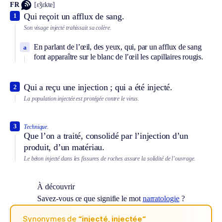
FR
[ɛ̃ʒɛkte]
Qui reçoit un afflux de sang.
1
Son visage injecté trahissait sa colère.
En parlant de l’œil, des yeux, qui, par un afflux de sang
a
font apparaître sur le blanc de l’œil les capillaires rougis.
Qui a reçu une injection ; qui a été injecté.
2
La population injectée est protégée contre le virus.
3
Technique.
Que l’on a traité, consolidé par l’injection d’un
produit, d’un matériau.
Le béton injecté dans les fissures de roches assure la solidité de l’ouvrage.
À découvrir
Savez-vous ce que signifie le mot
narratologie
?
Synonymes de
“injecté, injectée“