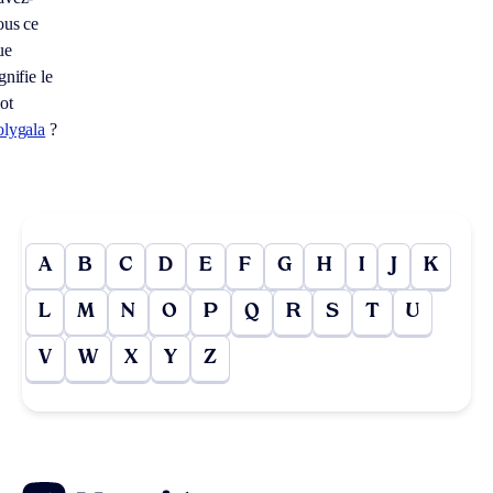
ous ce
ue
gnifie le
ot
olygala
?
A
B
C
D
E
F
G
H
I
J
K
L
M
N
O
P
Q
R
S
T
U
V
W
X
Y
Z