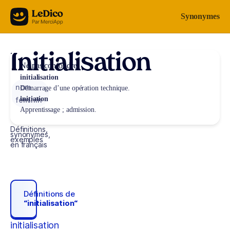
Aller au contenu
Synonymes
Initialisation
Ne pas confondre
initialisation
nom
Démarrage d’une opération technique.
initiation
féminin
Apprentissage ; admission.
Définitions,
synonymes,
exemples
en français
Définitions de
“initialisation“
initialisation