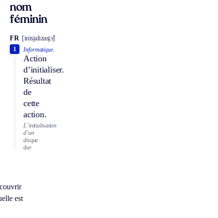
nom
féminin
FR
[inisjalizasjɔ̃]
1
Informatique.
Action
d’initialiser.
Résultat
de
cette
action.
L’initialisation
d’un
disque
dur.
couvrir
elle est