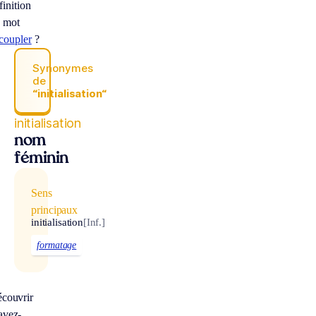
finition
 mot
coupler
?
Synonymes
de
“initialisation“
initialisation
nom
féminin
Sens
principaux
initialisation
[Inf.]
formatage
écouvrir
avez-