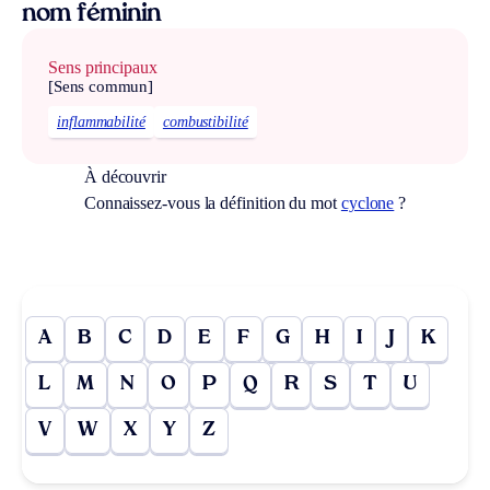
nom féminin
Sens principaux
[Sens commun]
inflammabilité
combustibilité
À découvrir
Connaissez-vous la définition du mot
cyclone
?
A
B
C
D
E
F
G
H
I
J
K
L
M
N
O
P
Q
R
S
T
U
V
W
X
Y
Z