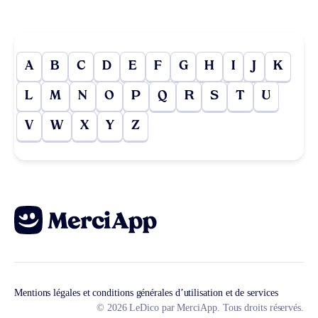
A
B
C
D
E
F
G
H
I
J
K
L
M
N
O
P
Q
R
S
T
U
V
W
X
Y
Z
Mentions légales et conditions générales d’utilisation et de services
© 2026 LeDico par MerciApp. Tous droits réservés.