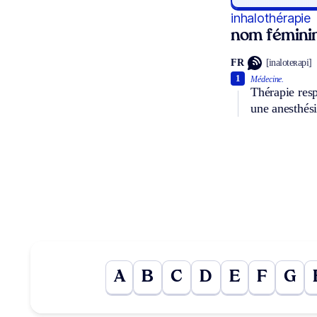
inhalothérapie
nom fémini
FR
[inaloteʀapi]
1
Médecine.
Thérapie resp
une anesthési
A
B
C
D
E
F
G