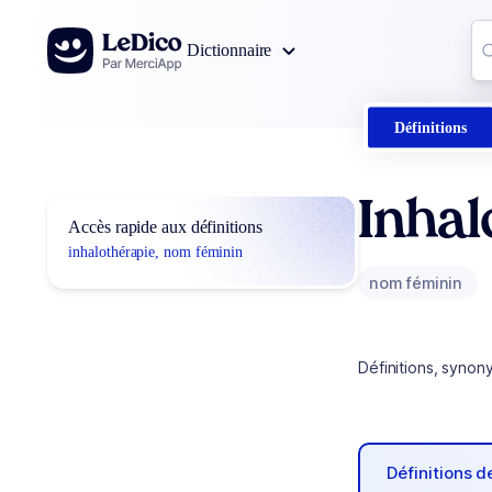
Aller au contenu
Co
Dictionnaire
0
r
Définitions
Inhal
Accès rapide aux définitions
inhalothérapie, nom féminin
nom féminin
Définitions, synon
Définitions 