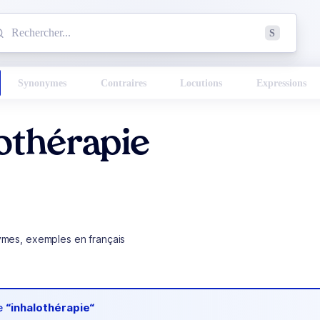
mmencez à chercher un mot dans le dictionnaire :
S
esults found.
Synonymes
Contraires
Locutions
Expressions
othérapie
ymes, exemples en français
de
“inhalothérapie“