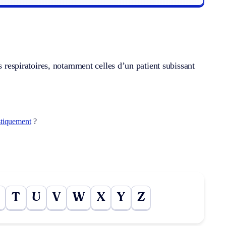
s respiratoires, notamment celles d’un patient subissant
stiquement
?
T
U
V
W
X
Y
Z