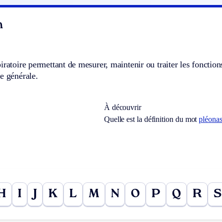
n
iratoire permettant de mesurer, maintenir ou traiter les fonction
e générale.
À découvrir
Quelle est la définition du mot
pléona
H
I
J
K
L
M
N
O
P
Q
R
S