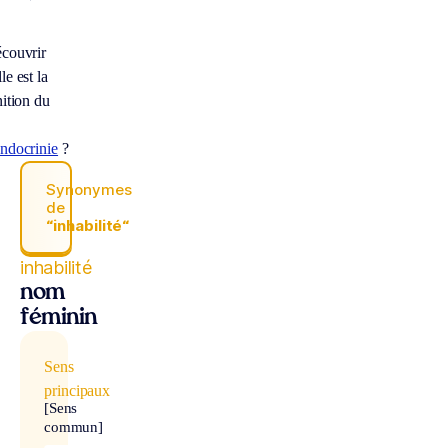
couvrir
le est la
nition du
ndocrinie
?
Synonymes
de
“inhabilité“
inhabilité
nom
féminin
Sens
principaux
[Sens
commun]