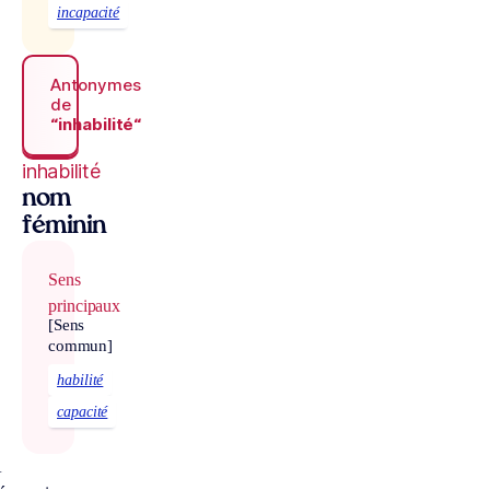
incapacité
Antonymes
de
“inhabilité“
inhabilité
nom
féminin
Sens
principaux
[Sens
commun]
habilité
capacité
À