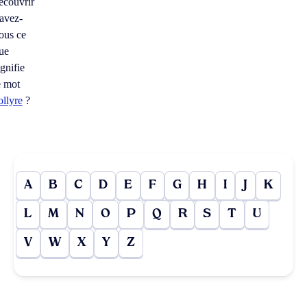
écouvrir
avez-
ous ce
ue
ignifie
e mot
ollyre
?
A
B
C
D
E
F
G
H
I
J
K
L
M
N
O
P
Q
R
S
T
U
V
W
X
Y
Z