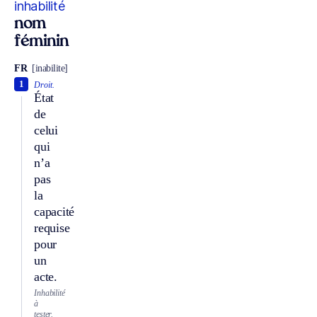
inhabilité
nom
féminin
FR
[inabilite]
1
Droit.
État
de
celui
qui
n’a
pas
la
capacité
requise
pour
un
acte.
Inhabilité
à
tester.