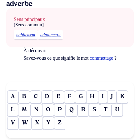
adverbe
Sens principaux
[Sens commun]
habilement
adroitement
À découvrir
Savez-vous ce que signifie le mot
commettage
?
A
B
C
D
E
F
G
H
I
J
K
L
M
N
O
P
Q
R
S
T
U
V
W
X
Y
Z