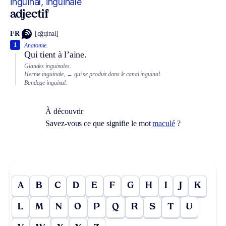
inguinal, inguinale
adjectif
FR
[ɛ̃gɥinal]
1
Anatomie.
Qui tient à l’aine.
Glandes inguinales.
Hernie inguinale,
→ qui se produit dans le canal inguinal.
Bandage inguinal.
À découvrir
Savez-vous ce que signifie le mot
maculé
?
A
B
C
D
E
F
G
H
I
J
K
L
M
N
O
P
Q
R
S
T
U