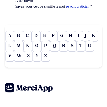
À découvrir
Savez-vous ce que signifie le mot
psychopraticien
?
A
B
C
D
E
F
G
H
I
J
K
L
M
N
O
P
Q
R
S
T
U
V
W
X
Y
Z