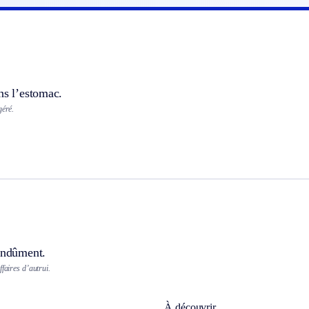
ns l’estomac.
géré.
 indûment.
ffaires d’autrui.
À découvrir