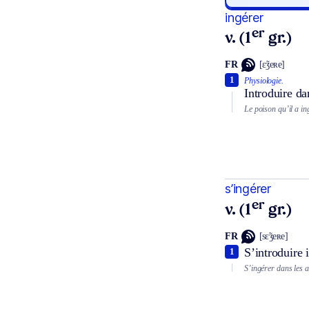
ingérer
er
v. (1
gr.)
FR
[ɛ̃ʒeʀe]
1
Physiologie.
Introduire da
Le poison qu’il a in
s’ingérer
er
v. (1
gr.)
FR
[sɛ̃ʒeʀe]
S’introduire
1
S’ingérer dans les a