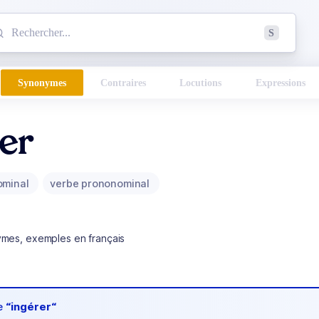
mmencez à chercher un mot dans le dictionnaire :
S
esults found.
Synonymes
Contraires
Locutions
Expressions
er
ominal
verbe prononominal
ymes, exemples en français
de
“ingérer“