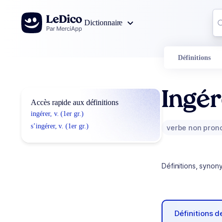
Aller au contenu
Co
Dictionnaire
0
r
Définitions
Ingér
Accès rapide aux définitions
ingérer, v. (1er gr.)
s’ingérer, v. (1er gr.)
verbe non pron
Définitions, synon
Définitions 