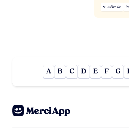
se mêler de
in
A
B
C
D
E
F
G