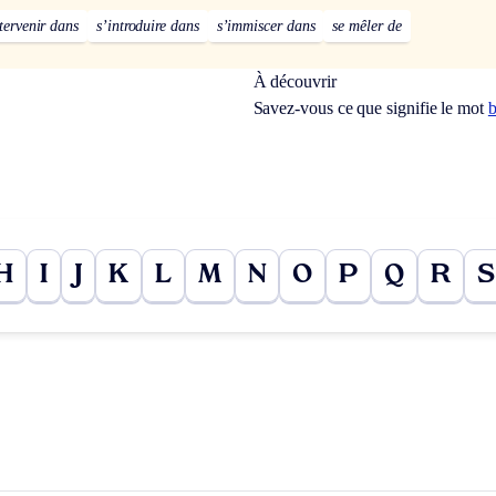
tervenir dans
s’introduire dans
s’immiscer dans
se mêler de
À découvrir
Savez-vous ce que signifie le mot
H
I
J
K
L
M
N
O
P
Q
R
S