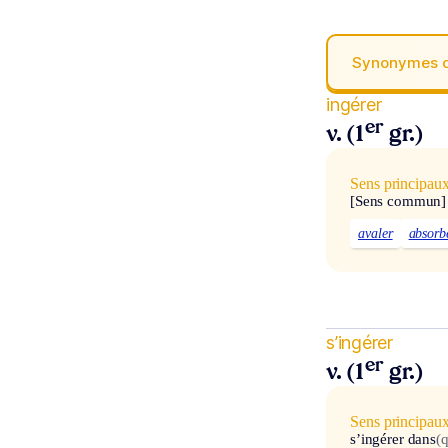
Synonymes 
ingérer
er
v. (1
gr.)
Sens principau
[Sens commun]
avaler
absorb
s’ingérer
er
v. (1
gr.)
Sens principau
s’ingérer dans
(