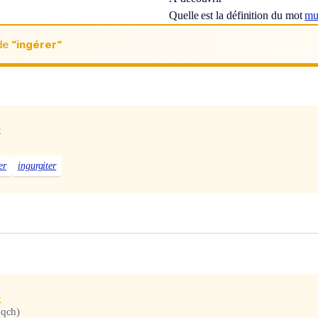
Quelle est la définition du mot
mu
de
“ingérer“
x
er
ingurgiter
x
qqch)