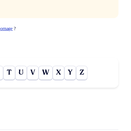
bornage
?
T
U
V
W
X
Y
Z