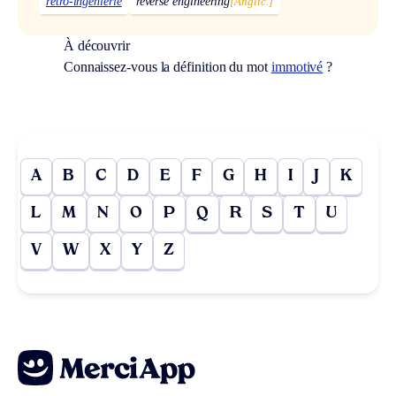
rétro-ingénierie
reverse engineering
[Anglic.]
À découvrir
Connaissez-vous la définition du mot
immotivé
?
A
B
C
D
E
F
G
H
I
J
K
L
M
N
O
P
Q
R
S
T
U
V
W
X
Y
Z