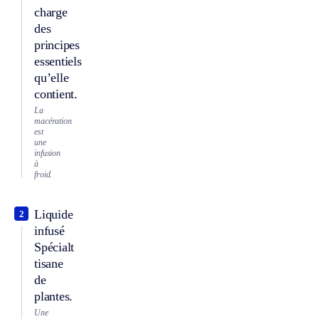
charge
des
principes
essentiels
qu’elle
contient.
La
macération
est
une
infusion
à
froid.
Liquide
2
infusé
Spécialt
tisane
de
plantes.
Une