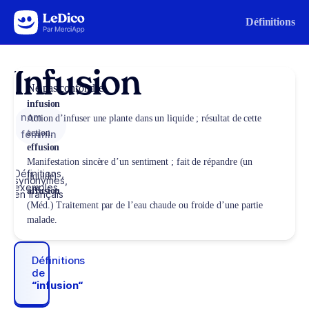
Aller au contenu
Définitions
Infusion
Ne pas confondre
infusion
nom
Action d’infuser une plante dans un liquide ; résultat de cette
action.
féminin
effusion
Manifestation sincère d’un sentiment ; fait de répandre (un
Définitions,
liquide).
synonymes,
exemples
affusion
en français
(Méd.) Traitement par de l’eau chaude ou froide d’une partie
malade.
Définitions
de
“infusion“