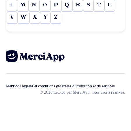
L
M
N
O
P
Q
R
S
T
U
V
W
X
Y
Z
Mentions légales et conditions générales d’utilisation et de services
© 2026 LeDico par MerciApp. Tous droits réservés.