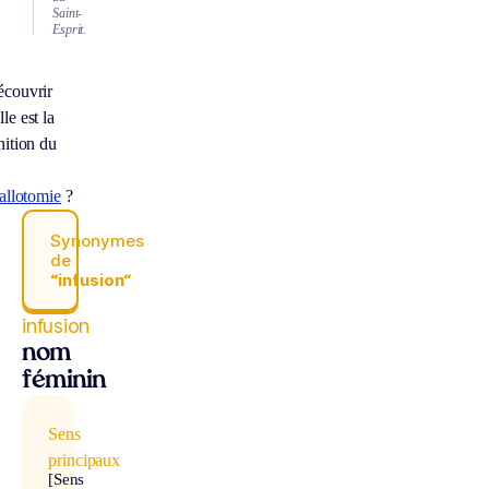
Saint-
Esprit.
écouvrir
le est la
nition du
tallotomie
?
Synonymes
de
“infusion“
infusion
nom
féminin
Sens
principaux
[Sens