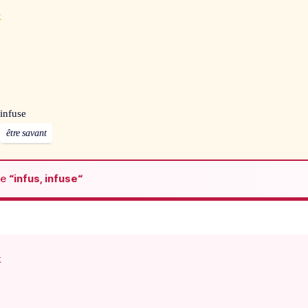
x
 infuse
être savant
de
“infus, infuse“
x