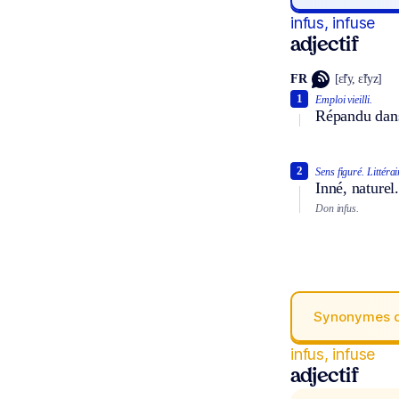
infus, infuse
adjectif
FR
[ɛ̃fy, ɛ̃fyz]
1
Emploi vieilli.
Répandu dans 
2
Sens figuré.
Littérai
Inné, naturel.
Don infus.
Synonymes 
infus, infuse
adjectif