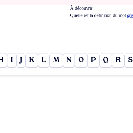
À découvrir
Quelle est la définition du mot
gri
H
I
J
K
L
M
N
O
P
Q
R
S