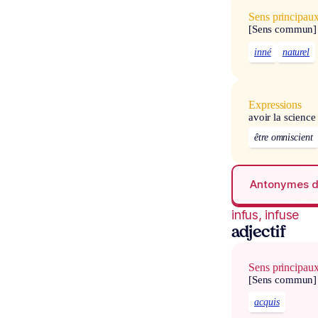
Sens principau
[Sens commun]
inné
naturel
Expressions
avoir la science
être omniscient
Antonymes 
infus, infuse
adjectif
Sens principau
[Sens commun]
acquis