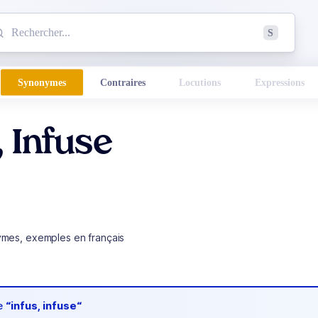
mmencez à chercher un mot dans le dictionnaire :
S
esults found.
Synonymes
Contraires
Locutions
Expressions
, Infuse
ymes, exemples en français
de
“infus, infuse“