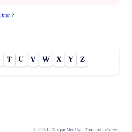
s-brun
?
T
U
V
W
X
Y
Z
© 2026 LeDico par MerciApp. Tous droits réservés.