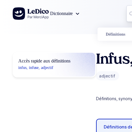
Aller au contenu
Co
Dictionnaire
0
r
Définitions
Infus
Accès rapide aux définitions
infus, infuse, adjectif
adjectif
Définitions, synon
Définitions 