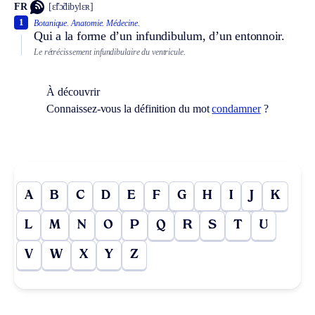
FR
[ɛ̃fɔ̃dibylɛʀ]
1
Botanique.
Anatomie.
Médecine.
Qui a la forme d’un infundibulum, d’un entonnoir.
Le rétrécissement infundibulaire du ventricule.
À découvrir
Connaissez-vous la définition du mot
condamner
?
A
B
C
D
E
F
G
H
I
J
K
L
M
N
O
P
Q
R
S
T
U
V
W
X
Y
Z