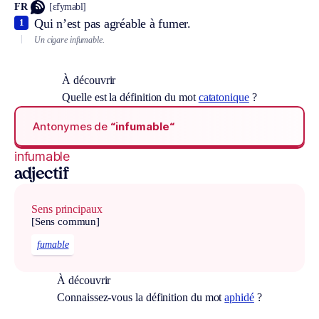
FR
[ɛ̃fymabl]
Qui n’est pas agréable à fumer.
1
Un cigare infumable.
À découvrir
Quelle est la définition du mot
catatonique
?
Antonymes de
“infumable“
infumable
adjectif
Sens principaux
[Sens commun]
fumable
À découvrir
Connaissez-vous la définition du mot
aphidé
?