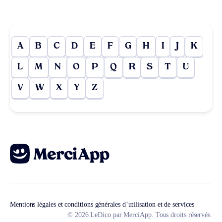
A
B
C
D
E
F
G
H
I
J
K
L
M
N
O
P
Q
R
S
T
U
V
W
X
Y
Z
Mentions légales et conditions générales d’utilisation et de services
© 2026 LeDico par MerciApp. Tous droits réservés.