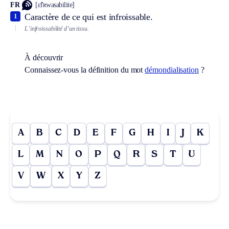
FR
[ɛ̃fʀwasabilite]
Caractère de ce qui est infroissable.
1
L’infroissabilité d’un tissu.
À découvrir
Connaissez-vous la définition du mot
démondialisation
?
A
B
C
D
E
F
G
H
I
J
K
L
M
N
O
P
Q
R
S
T
U
V
W
X
Y
Z