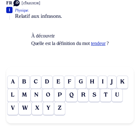
FR
[ɛ̃fʀasɔnɔʀ]
1
Physique.
Relatif aux infrasons.
À découvrir
Quelle est la définition du mot
tendeur
?
A
B
C
D
E
F
G
H
I
J
K
L
M
N
O
P
Q
R
S
T
U
V
W
X
Y
Z