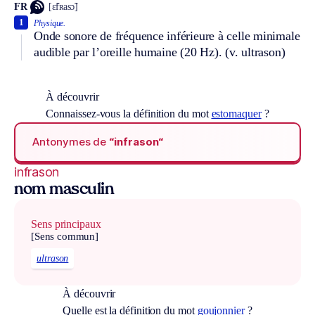
FR
[ɛ̃fʀasɔ̃]
1
Physique.
Onde sonore de fréquence inférieure à celle minimale
audible par l’oreille humaine (20 Hz).
(v. ultrason)
À découvrir
Connaissez-vous la définition du mot
estomaquer
?
Antonymes de
“infrason“
infrason
nom masculin
Sens principaux
[Sens commun]
ultrason
À découvrir
Quelle est la définition du mot
goujonnier
?