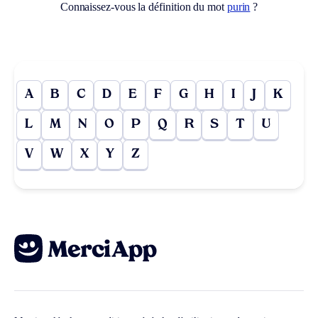
Connaissez-vous la définition du mot
purin
?
A
B
C
D
E
F
G
H
I
J
K
L
M
N
O
P
Q
R
S
T
U
V
W
X
Y
Z