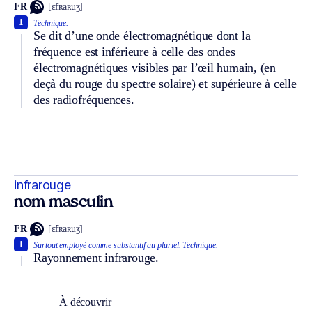
FR
[ɛ̃fʀaʀuʒ]
1
Technique.
Se dit d’une onde électromagnétique dont la
fréquence est inférieure à celle des ondes
électromagnétiques visibles par l’œil humain, (en
deçà du rouge du spectre solaire) et supérieure à celle
des radiofréquences.
infrarouge
nom masculin
FR
[ɛ̃fʀaʀuʒ]
1
Surtout employé comme substantif au pluriel.
Technique.
Rayonnement infrarouge.
À découvrir