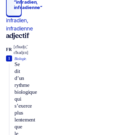
“infradien,
infradienne“
infradien,
infradienne
adjectif
[ɛ̃fʀadjɛ̃,
FR
ɛ̃fʀadjɛn]
1
Biologie.
Se
dit
d’un
rythme
biologique
qui
s’exerce
plus
lentement
que
le