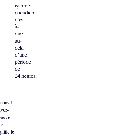
rythme
circadien,
c’est-
à-
dire
au-
delà
d’une
période
de
24 heures.
couvrir
avez-
us ce
ue
gnifie le