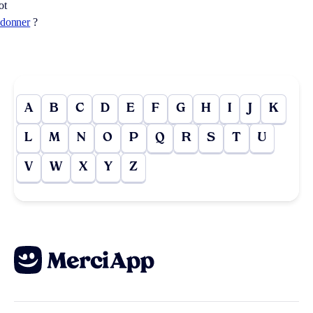
ot
adonner
?
A
B
C
D
E
F
G
H
I
J
K
L
M
N
O
P
Q
R
S
T
U
V
W
X
Y
Z