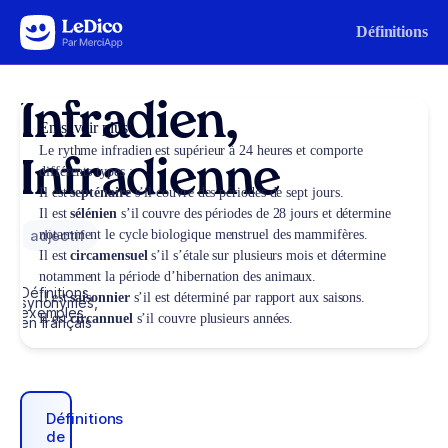
Aller au contenu
Définitions
Infradien,
En savoir plus
Le rythme infradien est supérieur à 24 heures et comporte
Infradienne
différents types :
Il est
septénaire
s’il couvre des périodes de sept jours.
Il est
sélénien
s’il couvre des périodes de 28 jours et détermine
adjectif
notamment le cycle biologique menstruel des mammifères.
Il est
circamensuel
s’il s’étale sur plusieurs mois et détermine
notamment la période d’hibernation des animaux.
Définitions,
Il est
saisonnier
s’il est déterminé par rapport aux saisons.
synonymes,
exemples
Il est
circannuel
s’il couvre plusieurs années.
en français
Définitions
de