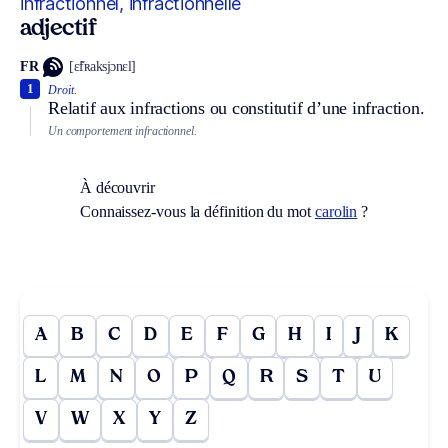
infractionnel, infractionnelle
adjectif
FR
[ɛ̃fʀaksjɔnɛl]
1
Droit.
Relatif aux infractions ou constitutif d’une infraction.
Un comportement infractionnel.
À découvrir
Connaissez-vous la définition du mot
carolin
?
A
B
C
D
E
F
G
H
I
J
K
L
M
N
O
P
Q
R
S
T
U
V
W
X
Y
Z