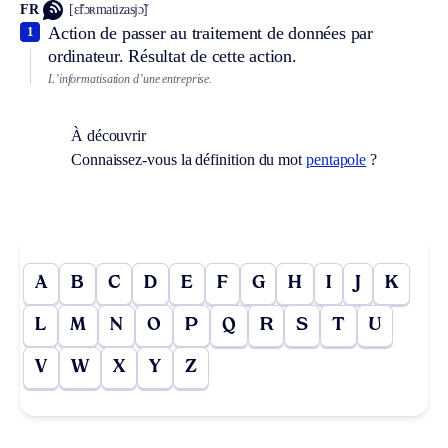
FR
[ɛ̃fɔʀmatizasjɔ̃]
Action de passer au traitement de données par
1
ordinateur. Résultat de cette action.
L’informatisation d’une entreprise.
À découvrir
Connaissez-vous la définition du mot
pentapole
?
A
B
C
D
E
F
G
H
I
J
K
L
M
N
O
P
Q
R
S
T
U
V
W
X
Y
Z