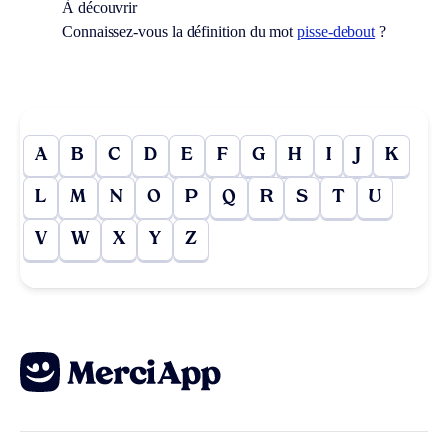
À découvrir
Connaissez-vous la définition du mot
pisse-debout
?
A
B
C
D
E
F
G
H
I
J
K
L
M
N
O
P
Q
R
S
T
U
V
W
X
Y
Z