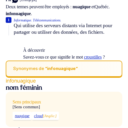
Deux termes peuvent être employés :
nuagique
et
Québéc.
infonuagique
.
1
Informatique.
Télécommunications.
Qui utilise des serveurs distants via Internet pour
partager ou utiliser des données, des fichiers.
À découvrir
Savez-vous ce que signifie le mot
croustilles
?
Synonymes de
“infonuagique“
infonuagique
nom féminin
Sens principaux
[Sens commun]
nuagique
cloud
[Anglic.]