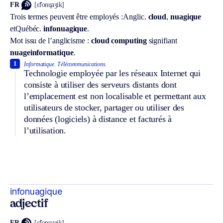
FR
[ɛ̃fonɥaʒik]
Trois termes peuvent être employés :
Anglic.
cloud
,
nuagique
et
Québéc.
infonuagique
.
Mot issu de l’anglicisme :
cloud computing
signifiant
nuage
informatique
.
1
Informatique.
Télécommunications.
Technologie employée par les réseaux Internet qui
consiste à utiliser des serveurs distants dont
l’emplacement est non localisable et permettant aux
utilisateurs de stocker, partager ou utiliser des
données (logiciels) à distance et facturés à
l’utilisation.
infonuagique
adjectif
FR
[ɛ̃fonɥaʒik]