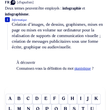
FR
[ɛ̃fogʀafism]
Deux termes peuvent être employés :
infographie
et
infographisme
.
1
Informatique.
Création d’images, de dessins, graphismes, mises en
page ou mises en volume sur ordinateur pour la
réalisation de supports de communication visuelle ;
création de messages publicitaires sous une forme
écrite, graphique ou audiovisuelle.
À découvrir
Connaissez-vous la définition du mot
pianistique
?
A
B
C
D
E
F
G
H
I
J
K
L
M
N
O
P
Q
R
S
T
U