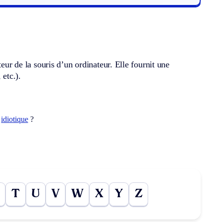
eur de la souris d’un ordinateur. Elle fournit une
 etc.).
t
idiotique
?
T
U
V
W
X
Y
Z