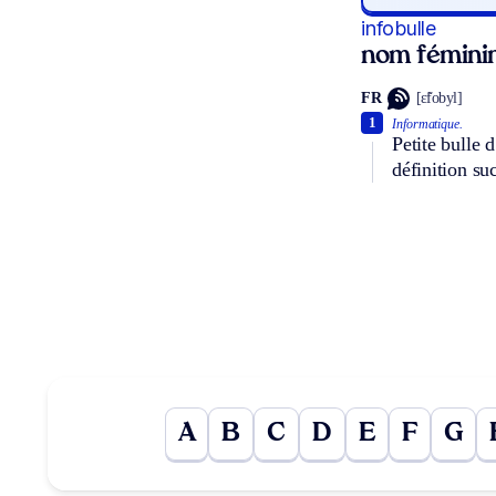
infobulle
nom fémini
FR
[ɛ̃fobyl]
1
Informatique.
Petite bulle 
définition su
A
B
C
D
E
F
G