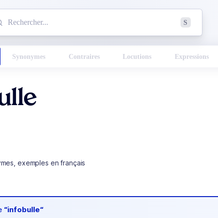
mmencez à chercher un mot dans le dictionnaire :
S
esults found.
Synonymes
Contraires
Locutions
Expressions
ulle
ymes, exemples en français
de
“infobulle“