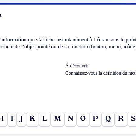
n
d’information qui s’affiche instantanément à l’écran sous le point
ccincte de l’objet pointé ou de sa fonction (bouton, menu, icône,
À découvrir
Connaissez-vous la définition du mo
H
I
J
K
L
M
N
O
P
Q
R
S