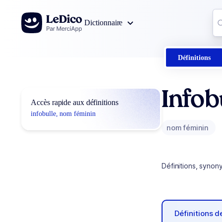
Aller au contenu
Co
Dictionnaire
0
r
Définitions
Infob
Accès rapide aux définitions
infobulle, nom féminin
nom féminin
Définitions, synon
Définitions 