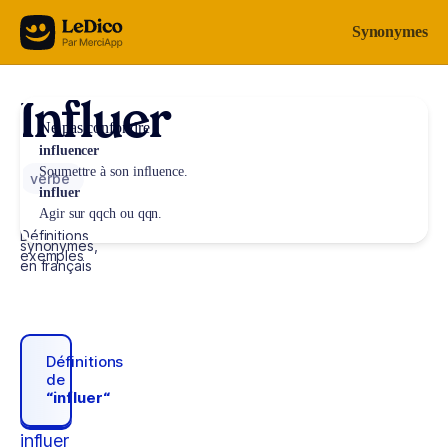
Aller au contenu
Synonymes
Influer
Ne pas confondre
influencer
Soumettre à son influence.
verbe
influer
Agir sur qqch ou qqn.
Définitions,
synonymes,
exemples
en français
Définitions
de
“influer“
influer