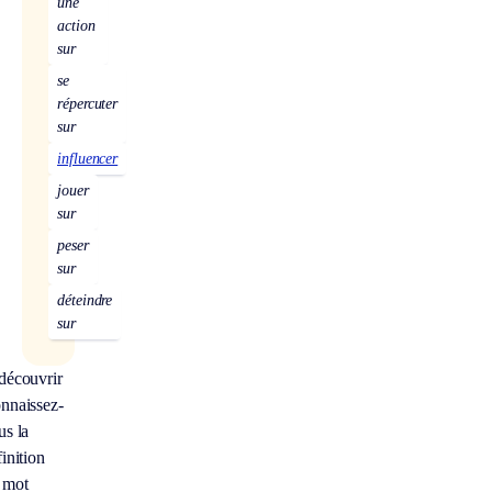
une
action
sur
se
répercuter
sur
influencer
jouer
sur
peser
sur
déteindre
sur
découvrir
nnaissez-
us la
inition
 mot