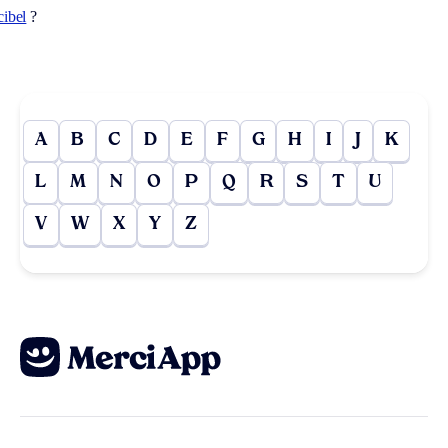
cibel
?
A
B
C
D
E
F
G
H
I
J
K
L
M
N
O
P
Q
R
S
T
U
V
W
X
Y
Z