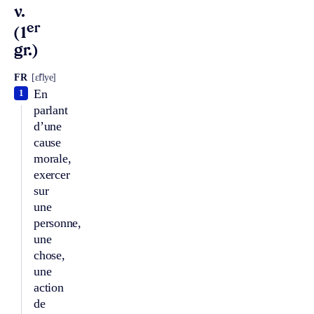
v.
er
(1
gr.)
FR
[ɛ̃flye]
En
1
parlant
d’une
cause
morale,
exercer
sur
une
personne,
une
chose,
une
action
de