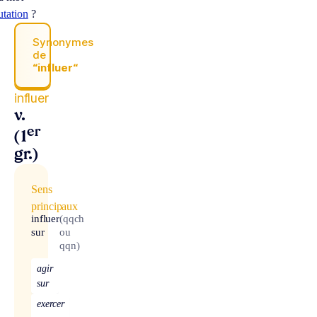
utation
?
Synonymes
de
“influer“
influer
v.
er
(1
gr.)
Sens
principaux
influer
(qqch
sur
ou
qqn)
agir
sur
exercer