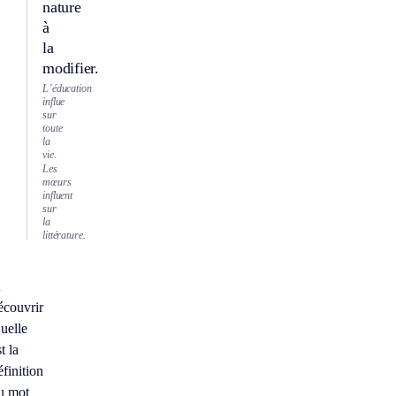
nature
à
la
modifier.
L’éducation
influe
sur
toute
la
vie.
Les
mœurs
influent
sur
la
littérature.
À
écouvrir
uelle
t la
éfinition
u mot