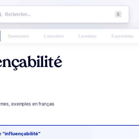
mmencez à chercher un mot dans le dictionnaire :
S
esults found.
Synonymes
Contraires
Locutions
Expressions
ençabilité
ymes, exemples en français
de
“influençabilité“