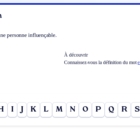
n
une personne influençable.
À découvrir
Connaissez-vous la définition du mot
e
H
I
J
K
L
M
N
O
P
Q
R
S