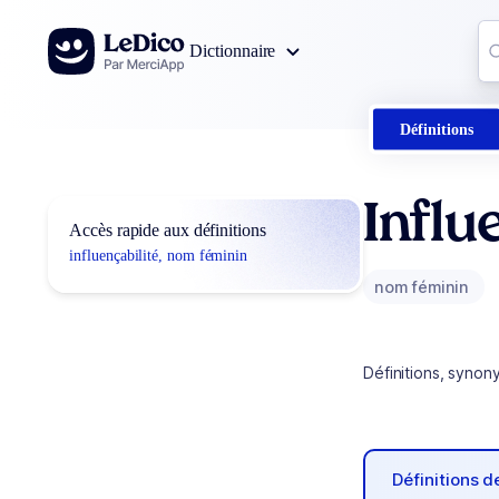
Aller au contenu
Co
Dictionnaire
0
r
Définitions
Influ
Accès rapide aux définitions
influençabilité, nom féminin
nom féminin
Définitions, synon
Définitions 