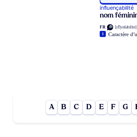
influençabilité
nom fémini
FR
[ɛ̃flyɑ̃sabilite]
Caractère d’
1
A
B
C
D
E
F
G