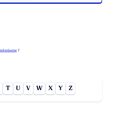
ndoplasme
?
T
U
V
W
X
Y
Z