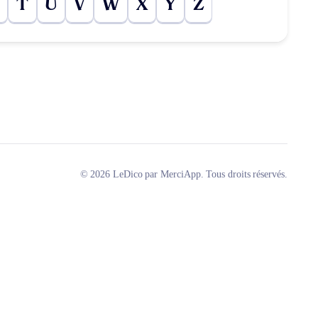
T
U
V
W
X
Y
Z
© 2026 LeDico par MerciApp. Tous droits réservés.