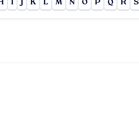
H
I
J
K
L
M
N
O
P
Q
R
S