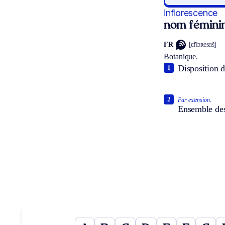
inflorescence
nom fémini
FR
[ɛ̃flɔʀesɑ̃s]
Botanique.
Disposition de
1
2
Par extension.
Ensemble des 