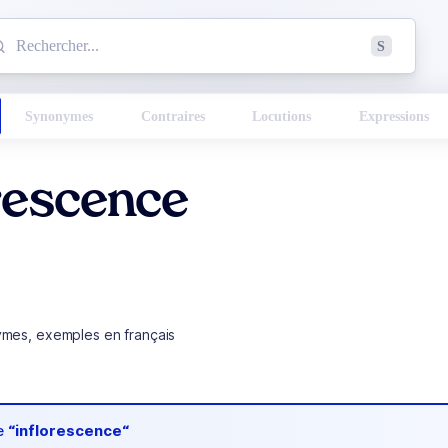
mmencez à chercher un mot dans le dictionnaire :
S
esults found.
Synonymes
Contraires
Locutions
Expressions
rescence
ymes, exemples en français
de
“inflorescence“