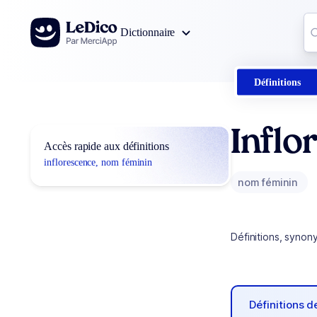
Aller au contenu
Co
Dictionnaire
0
r
Définitions
Inflo
Accès rapide aux définitions
inflorescence, nom féminin
nom féminin
Définitions, synon
Définitions 