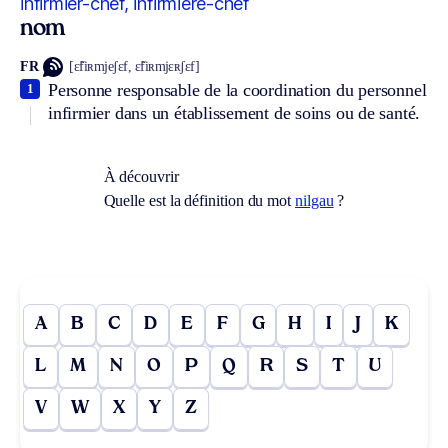
infirmier-chef, infirmière-chef
nom
FR
[ɛ̃fiʀmjeʃɛf, ɛ̃fiʀmjɛʀʃɛf]
Personne responsable de la coordination du personnel
1
infirmier dans un établissement de soins ou de santé.
À découvrir
Quelle est la définition du mot
nilgau
?
A
B
C
D
E
F
G
H
I
J
K
L
M
N
O
P
Q
R
S
T
U
V
W
X
Y
Z