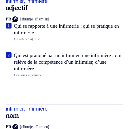
infirmier, infirmière
adjectif
FR
[ɛ̃fiʀmje, ɛ̃fiʀmjɛʀ]
Qui se rapporte à une infirmerie ; qui se pratique en
1
infirmerie.
Un cabinet infirmier.
Qui est pratiqué par un infirmier, une infirmière ; qui
2
relève de la compétence d’un infirmier, d’une
infirmière.
Des soins infirmiers.
infirmier, infirmière
nom
FR
[ɛ̃fiʀmje, ɛ̃fiʀmjɛʀ]