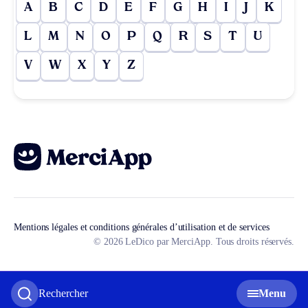
A
B
C
D
E
F
G
H
I
J
K
L
M
N
O
P
Q
R
S
T
U
V
W
X
Y
Z
Mentions légales et conditions générales d’utilisation et de services
© 2026 LeDico par MerciApp. Tous droits réservés.
Rechercher
Menu