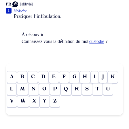
FR
[ɛ̃fibyle]
1
Médecine.
Pratiquer l’infibulation.
À découvrir
Connaissez-vous la définition du mot
custodie
?
A
B
C
D
E
F
G
H
I
J
K
L
M
N
O
P
Q
R
S
T
U
V
W
X
Y
Z