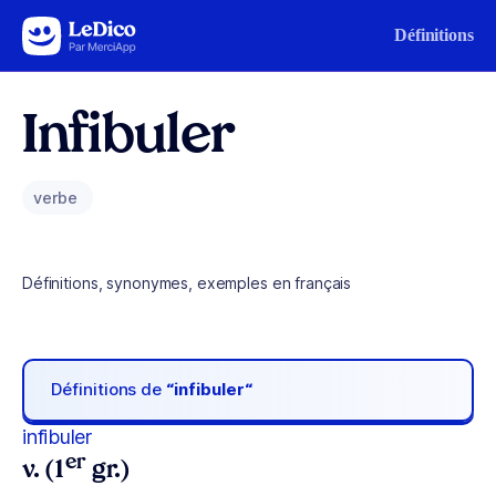
Aller au contenu
Définitions
Infibuler
verbe
Définitions, synonymes, exemples en français
Définitions de
“infibuler“
infibuler
er
v. (1
gr.)