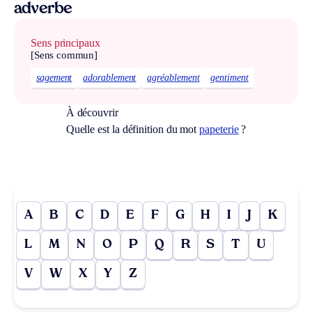
adverbe
Sens principaux
[Sens commun]
sagement
adorablement
agréablement
gentiment
À découvrir
Quelle est la définition du mot
papeterie
?
A
B
C
D
E
F
G
H
I
J
K
L
M
N
O
P
Q
R
S
T
U
V
W
X
Y
Z