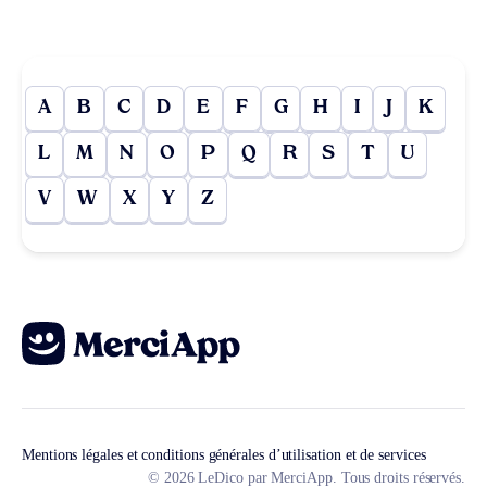
A
B
C
D
E
F
G
H
I
J
K
L
M
N
O
P
Q
R
S
T
U
V
W
X
Y
Z
Mentions légales et conditions générales d’utilisation et de services
© 2026 LeDico par MerciApp. Tous droits réservés.