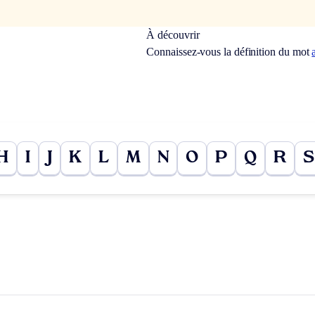
À découvrir
Connaissez-vous la définition du mot
H
I
J
K
L
M
N
O
P
Q
R
S