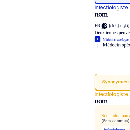
infectiologiste
nom
FR
[ɛ̃fɛksjɔlɔʒist]
Deux termes peuven
1
Médecine.
Biologie.
Médecin spéci
Synonymes 
infectiologiste
nom
Sens principau
[Sens commun]
infectiologue