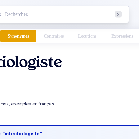
mmencez à chercher un mot dans le dictionnaire :
S
esults found.
Synonymes
Contraires
Locutions
Expressions
tiologiste
ymes, exemples en français
de
“infectiologiste“