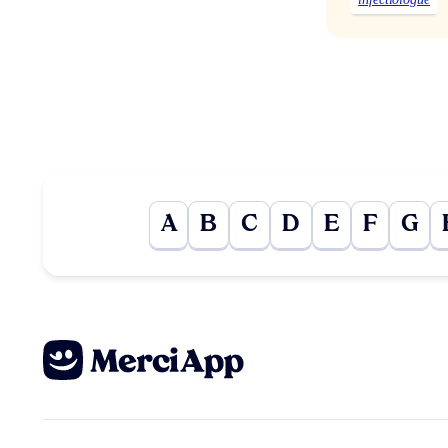
A
B
C
D
E
F
G