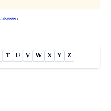
analogique
?
T
U
V
W
X
Y
Z