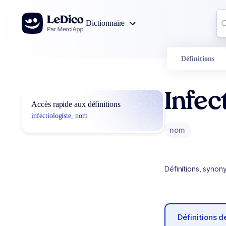
Aller au contenu
Co
Dictionnaire
0
r
Définitions
Infec
Accès rapide aux définitions
infectiologiste, nom
nom
Définitions, synon
Définitions 