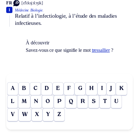
FR
[ɛ̃fɛksjɔlɔʒik]
1
Médecine.
Biologie.
Relatif à l’infectiologie, à l’étude des maladies
infectieuses.
À découvrir
Savez-vous ce que signifie le mot
tressallier
?
A
B
C
D
E
F
G
H
I
J
K
L
M
N
O
P
Q
R
S
T
U
V
W
X
Y
Z