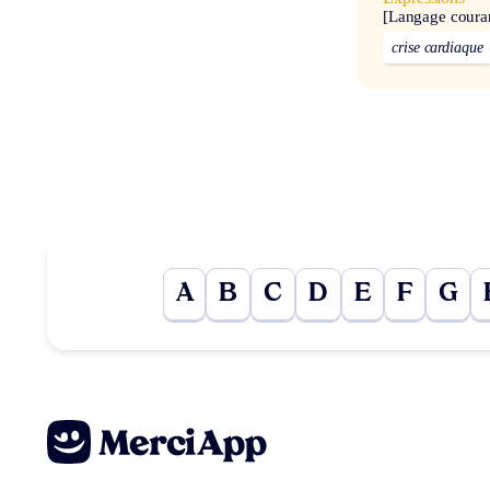
[Langage coura
crise cardiaque
A
B
C
D
E
F
G