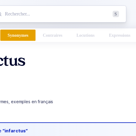
mmencez à chercher un mot dans le dictionnaire :
S
esults found.
Synonymes
Contraires
Locutions
Expressions
ctus
ymes, exemples en français
de
“infarctus“