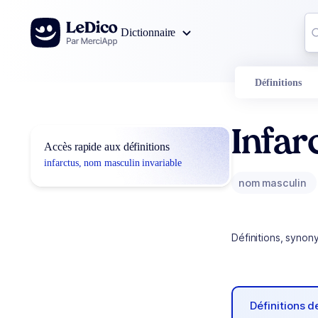
Aller au contenu
Co
Dictionnaire
0
r
Définitions
Infar
Accès rapide aux définitions
infarctus, nom masculin invariable
nom masculin
Définitions, synon
Définitions 