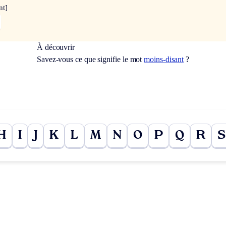
nt]
À découvrir
Savez-vous ce que signifie le mot
moins-disant
?
H
I
J
K
L
M
N
O
P
Q
R
S