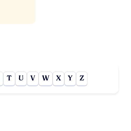
T
U
V
W
X
Y
Z