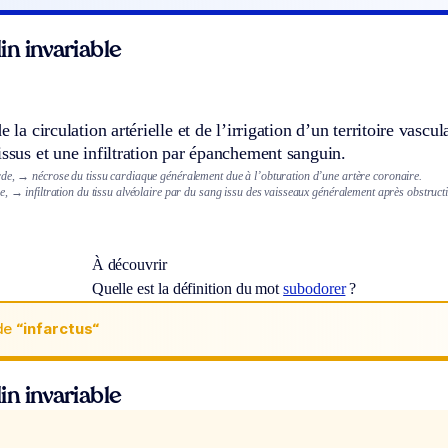
n invariable
e la circulation artérielle et de l’irrigation d’un territoire vascul
issus et une infiltration par épanchement sanguin.
de,
→ nécrose du tissu cardiaque généralement due à l’obturation d’une artère coronaire.
e,
→ infiltration du tissu alvéolaire par du sang issu des vaisseaux généralement après obstruc
.
À découvrir
Quelle est la définition du mot
subodorer
?
de
“infarctus“
n invariable