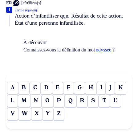
FR
[ɛ̃fɑ̃tilizasjɔ̃]
1
Terme péjoratif.
Action d’infantiliser qqn. Résultat de cette action.
État d’une personne infantilisée.
À découvrir
Connaissez-vous la définition du mot
odyssée
?
A
B
C
D
E
F
G
H
I
J
K
L
M
N
O
P
Q
R
S
T
U
V
W
X
Y
Z