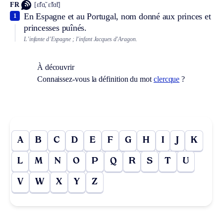
FR
[ɛ̃fɑ̃, ɛ̃fɑ̃t]
En Espagne et au Portugal, nom donné aux princes et
1
princesses puînés.
L’infante d’Espagne ; l’infant Jacques d’Aragon.
À découvrir
Connaissez-vous la définition du mot
clercque
?
A
B
C
D
E
F
G
H
I
J
K
L
M
N
O
P
Q
R
S
T
U
V
W
X
Y
Z