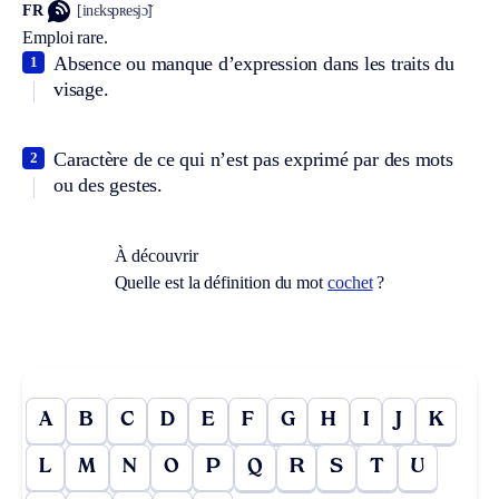
FR
[inɛkspʀesjɔ̃]
Emploi rare.
Absence ou manque d’expression dans les traits du
1
visage.
Caractère de ce qui n’est pas exprimé par des mots
2
ou des gestes.
À découvrir
Quelle est la définition du mot
cochet
?
A
B
C
D
E
F
G
H
I
J
K
L
M
N
O
P
Q
R
S
T
U