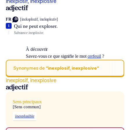
inexplosif, inexplosive
adjectif
FR
[inɛksplozif, inɛksploziv]
Qui ne peut exploser.
1
Substance inexplosive.
À découvrir
Savez-vous ce que signifie le mot
cerfeuil
?
Synonymes de
“inexplosif, inexplosive“
inexplosif, inexplosive
adjectif
Sens principaux
[Sens commun]
inexplosible