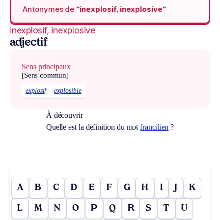
Antonymes de
“inexplosif, inexplosive“
inexplosif, inexplosive
adjectif
Sens principaux
[Sens commun]
explosif
explosible
À découvrir
Quelle est la définition du mot
francilien
?
A
B
C
D
E
F
G
H
I
J
K
L
M
N
O
P
Q
R
S
T
U