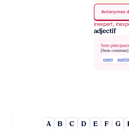
Antonymes 
inexpert, inexp
adjectif
Sens principau
[Sens commun]
expert
expéri
A
B
C
D
E
F
G