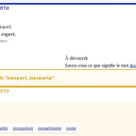
erte
ɛkspɛʀt]
 expert.
inture.
À découvrir
Savez-vous ce que signifie le mot
ska
de
“inexpert, inexperte“
erte
x
pable
incompétent
inexpérimenté
inepte