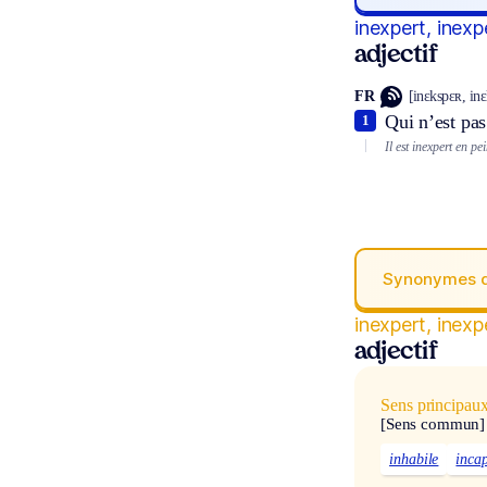
inexpert, inexp
adjectif
FR
[inɛkspɛʀ, in
Qui n’est pas
1
Il est inexpert en pe
Synonymes 
inexpert, inexp
adjectif
Sens principau
[Sens commun]
inhabile
inca