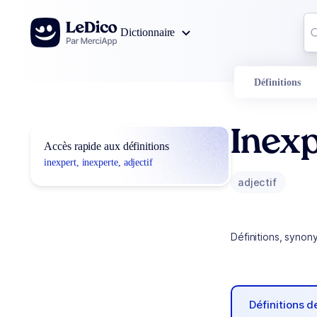
Aller au contenu
Co
Dictionnaire
0
r
Définitions
Inexp
Accès rapide aux définitions
inexpert, inexperte, adjectif
adjectif
Définitions, synon
Définitions 