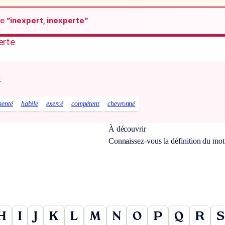
de
“inexpert, inexperte“
erte
x
menté
habile
exercé
compétent
chevronné
À découvrir
Connaissez-vous la définition du mo
H
I
J
K
L
M
N
O
P
Q
R
S