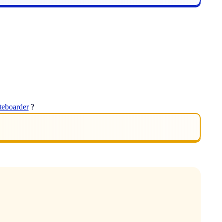
teboarder
?