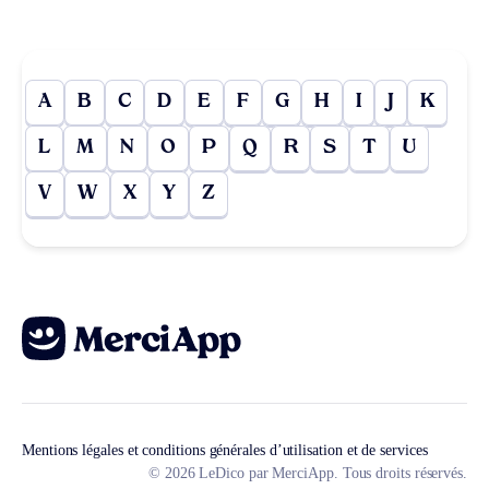
A
B
C
D
E
F
G
H
I
J
K
L
M
N
O
P
Q
R
S
T
U
V
W
X
Y
Z
Mentions légales et conditions générales d’utilisation et de services
© 2026 LeDico par MerciApp. Tous droits réservés.