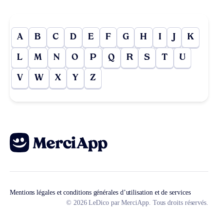
A
B
C
D
E
F
G
H
I
J
K
L
M
N
O
P
Q
R
S
T
U
V
W
X
Y
Z
Mentions légales et conditions générales d’utilisation et de services
© 2026 LeDico par MerciApp. Tous droits réservés.