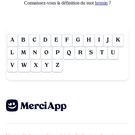
Connaissez-vous la définition du mot
hennin
?
A
B
C
D
E
F
G
H
I
J
K
L
M
N
O
P
Q
R
S
T
U
V
W
X
Y
Z