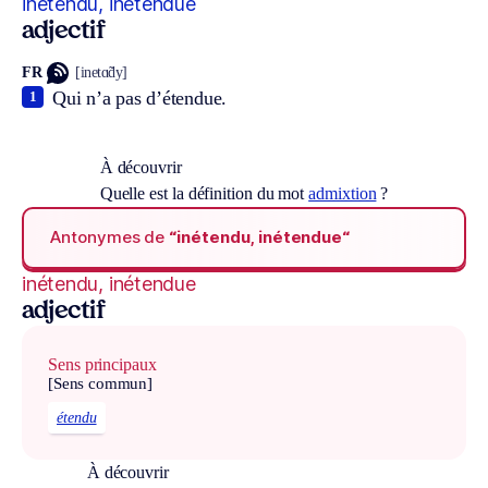
inétendu, inétendue
adjectif
FR
[inetɑ̃dy]
Qui n’a pas d’étendue.
1
À découvrir
Quelle est la définition du mot
admixtion
?
Antonymes de
“inétendu, inétendue“
inétendu, inétendue
adjectif
Sens principaux
[Sens commun]
étendu
À découvrir