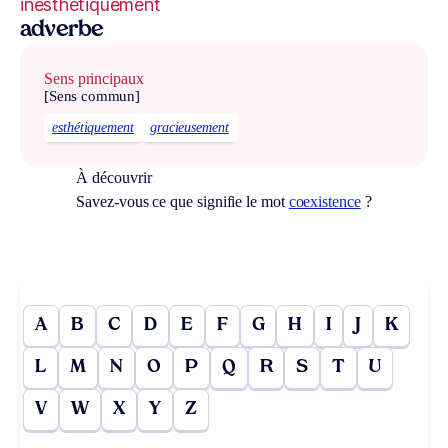
inesthétiquement
adverbe
Sens principaux
[Sens commun]
esthétiquement
gracieusement
À découvrir
Savez-vous ce que signifie le mot
coexistence
?
A
B
C
D
E
F
G
H
I
J
K
L
M
N
O
P
Q
R
S
T
U
V
W
X
Y
Z