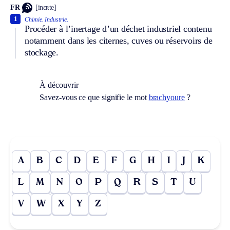
FR
[inɛʀte]
1
Chimie.
Industrie.
Procéder à l’inertage d’un déchet industriel contenu
notamment dans les citernes, cuves ou réservoirs de
stockage.
À découvrir
Savez-vous ce que signifie le mot
brachyoure
?
A
B
C
D
E
F
G
H
I
J
K
L
M
N
O
P
Q
R
S
T
U
V
W
X
Y
Z