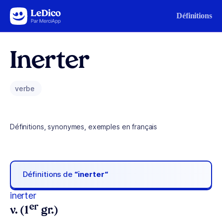
Aller au contenu
Définitions
Inerter
verbe
Définitions, synonymes, exemples en français
Définitions de
“inerter“
inerter
er
v. (1
gr.)